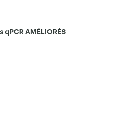
×
ytes qPCR AMÉLIORÉS