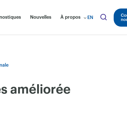
Co
nostiques
Nouvelles
À propos
EN
no
male
es améliorée