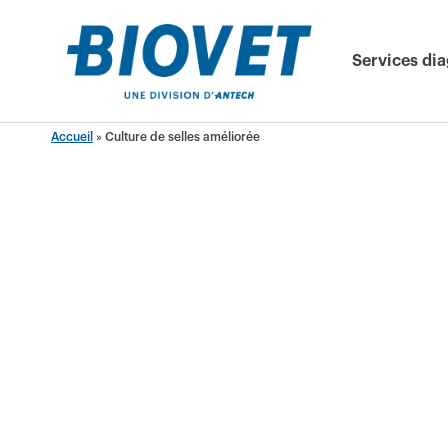
Skip
to
Services di
content
Accueil
»
Culture de selles améliorée