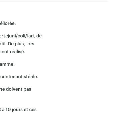
éliorée.
jejuni/coli/lari, de
il. De plus, lors
ent réalisé.
gramme.
ontenant stérile.
 ne doivent pas
à 10 jours et ces