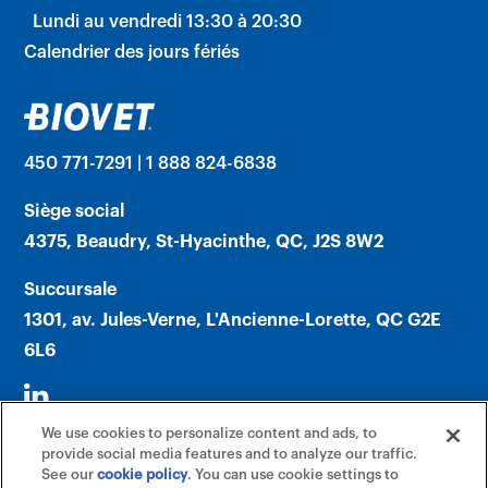
Lundi au vendredi 13:30 à 20:30
Calendrier des jours fériés
450 771-7291 | 1 888 824-6838
Siège social
4375, Beaudry, St-Hyacinthe, QC, J2S 8W2
Succursale
1301, av. Jules-Verne, L'Ancienne-Lorette, QC G2E
6L6
We use cookies to personalize content and ads, to
provide social media features and to analyze our traffic.
See our
cookie policy
(opens in a new tab)
. You can use cookie settings to