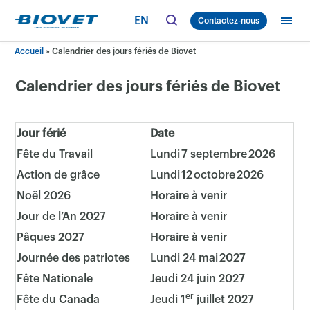
Skip
EN
Contactez-nous
to
content
Accueil
»
Calendrier des jours fériés de Biovet
Calendrier des jours fériés de Biovet
Jour férié
Date
Fête du Travail
Lundi 7 septembre 2026
Action de grâce
Lundi 12 octobre 2026
Noël 2026
Horaire à venir
Jour de l’An 2027
Horaire à venir
Pâques 2027
Horaire à venir
Journée des patriotes
Lundi 24 mai 2027
Fête Nationale
Jeudi 24 juin 2027
er
Fête du Canada
Jeudi 1
juillet 2027