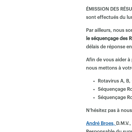
ÉMISSION DES RÉSULT
sont effectués du lu
Par ailleurs, nous 
le séquençage des R
délais de réponse en
Afin de vous aider à 
nous mettons à votre
Rotavirus A, B
Séquençage Ro
Séquençage Ro
N’hésitez pas à nous
André Broes,
D.M.V.,
Responsable du supp