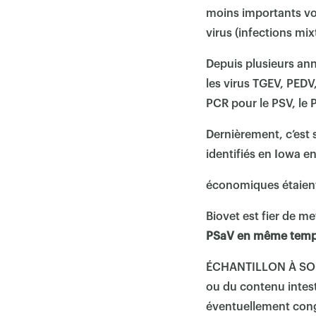
moins importants voi
virus (infections mix
Depuis plusieurs ann
les virus TGEV, PED
PCR pour le PSV, le 
Dernièrement, c’est 
identifiés en Iowa e
économiques étaient s
Biovet est fier de me
PSaV en même temps 
ÉCHANTILLON À SOUME
ou du contenu intest
éventuellement cong