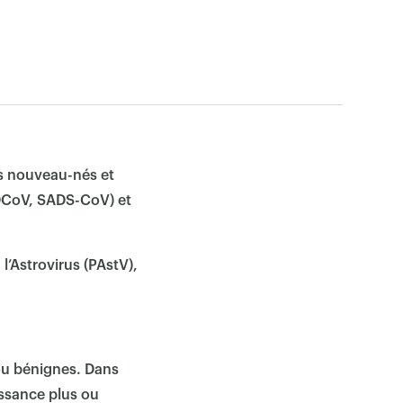
ts nouveau-nés et
PDCoV, SADS-CoV) et
l’Astrovirus (PAstV),
ou bénignes. Dans
oissance plus ou