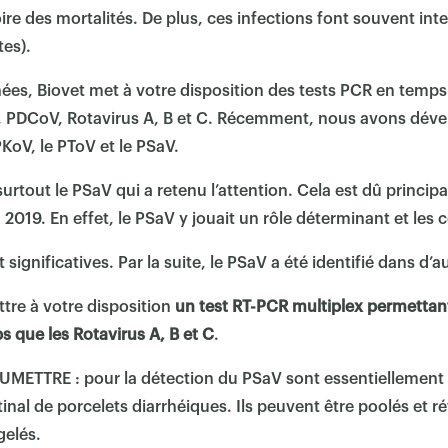
re des mortalités. De plus, ces infections font souvent inte
tes).
ées, Biovet met à votre disposition des tests PCR en temps
V, PDCoV, Rotavirus A, B et C. Récemment, nous avons déve
PKoV, le PToV et le PSaV.
surtout le PSaV qui a retenu l’attention. Cela est dû princi
n 2019. En effet, le PSaV y jouait un rôle déterminant et le
ignificatives. Par la suite, le PSaV a été identifié dans d’a
×
ttre à votre disposition
un test RT-PCR multiplex permettant
que les Rotavirus A, B et C
.
TTRE : pour la détection du PSaV sont essentiellement d
inal de porcelets diarrhéiques. Ils peuvent être poolés et ré
elés.