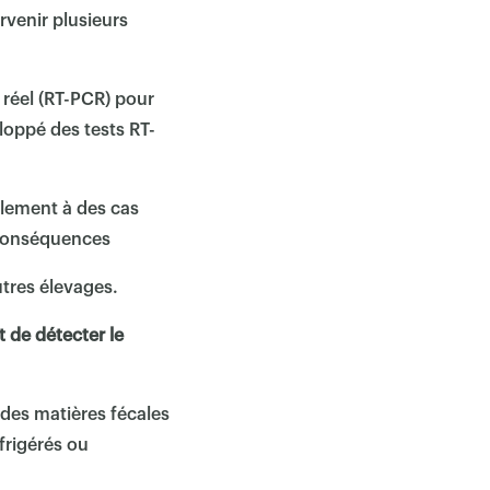
rvenir plusieurs
 réel (RT-PCR) pour
loppé des tests RT-
palement à des cas
s conséquences
utres élevages.
 de détecter le
es matières fécales
frigérés ou