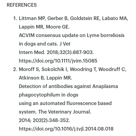
REFERENCES
Littman MP, Gerber B, Goldstein RE, Labato MA,
Lappin MR, Moore GE.
ACVIM consensus update on Lyme borreliosis
in dogs and cats. J Vet
Intern Med. 2018;32(3):887-903.
https://doi.org/10.1111/jvim.15085
Moroff S, Sokolchik I, Woodring T, Woodruff C,
Atkinson B, Lappin MR.
Detection of antibodies against Anaplasma
phagocytophilum in dogs
using an automated fluorescence based
system. The Veterinary Journal.
2014; 202(2):348-352.
https://doi.org/10.1016/j.tvjl.2014.08.018