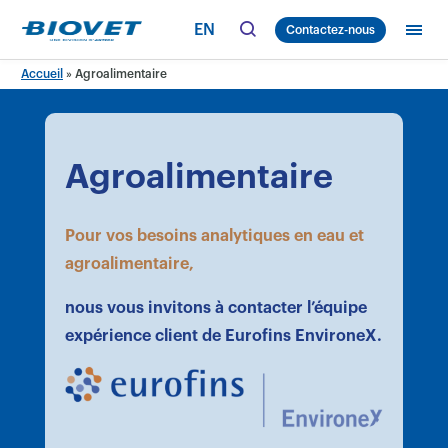
Skip
EN
Contactez-nous
to
content
Accueil
»
Agroalimentaire
Agroalimentaire
Pour vos besoins analytiques en eau et
agroalimentaire,
nous vous invitons à contacter l’équipe
expérience client de Eurofins EnvironeX.